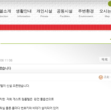
텔소개
생활안내
개인시설
공동시설
주변환경
오시
oduction
Information
Private
Facilities
Environment
Map
06 11:06
픈했습니다
조회 :
텔이 신설 오픈했습니다.
치한 저희 게스트 원룸텔은 완전 풀옵션으로
워실 물론 룸마다 번호키와 비데가 설치되어 있어