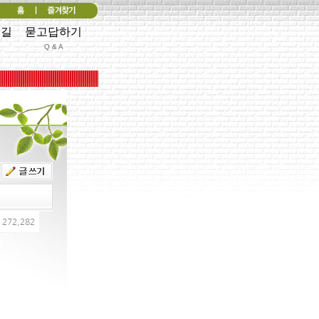
는길
묻고답하기
Q & A
 272,282