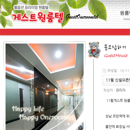
원룸
Intr
작성일 : 12-11-
11월 신설오
작성자 :
관리자
11월게스트 원룸
성남 모란역에 위
룸안에 화장실 샤