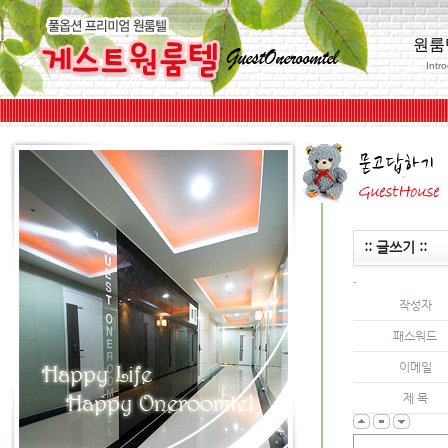
원룸
Intr
:: 글쓰기 ::
.
작성자
패스워드
이메일
제 목