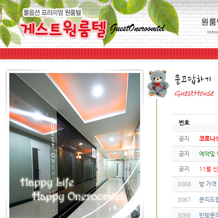
원룸
Intr
번호
공지
코로나1
공지
예약및
공지
11월 
3068
방 가격
3067
문의드
3066
빈방문