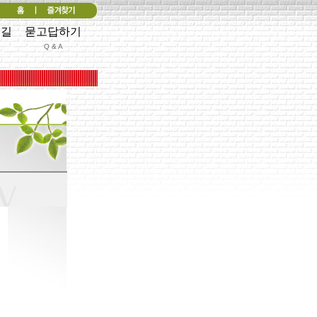
는길
묻고답하기
Q & A